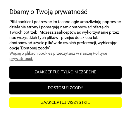
ADRES
ul. Kuczek 27A, 87-700 Aleksandrów
Dbamy o Twoją prywatność
Kujawski
Pliki cookies i pokrewne im technologie umożliwiają poprawne
E-MAIL
działanie strony i pomagają nam dostosować ofertę do
sklep@hgs24.pl
Twoich potrzeb. Możesz zaakceptować wykorzystanie przez
nas wszystkich tych plików i przejść do sklepu lub
dostosować użycie plików do swoich preferencji, wybierając
opcję "Dostosuj zgody".
Więcej o plikach cookies przeczytasz w naszej Polityce
prywatności.
POMOC
ZAAKCEPTUJ TYLKO NIEZBĘDNE
MOJE KONTO
DOSTOSUJ ZGODY
PŁATNOŚCI I DOSTAWA
ZAAKCEPTUJ WSZYSTKIE
O NAS
pokaż pełną wersję strony