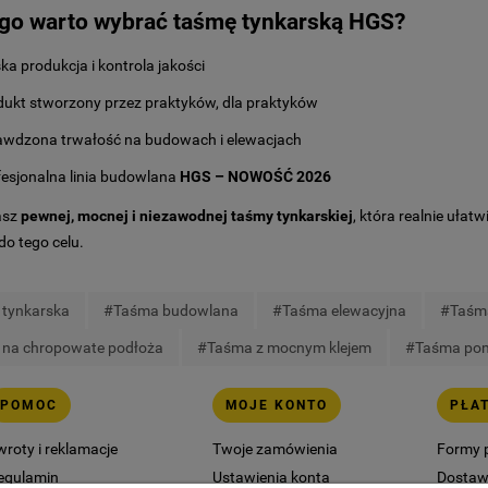
go warto wybrać taśmę tynkarską HGS?
ka produkcja i kontrola jakości
dukt stworzony przez praktyków, dla praktyków
awdzona trwałość na budowach i elewacjach
fesjonalna linia budowlana
HGS – NOWOŚĆ 2026
asz
pewnej, mocnej i niezawodnej taśmy tynkarskiej
, która realnie uła
do tego celu.
tynkarska
#Taśma budowlana
#Taśma elewacyjna
#Taśma
na chropowate podłoża
#Taśma z mocnym klejem
#Taśma po
POMOC
MOJE KONTO
PŁA
wroty i reklamacje
Twoje zamówienia
Formy 
egulamin
Ustawienia konta
Dosta