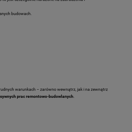
zesnych budowach.
rudnych warunkach – zarówno wewnątrz, jak i na zewnątrz
ensywnych prac remontowo-budowlanych
.