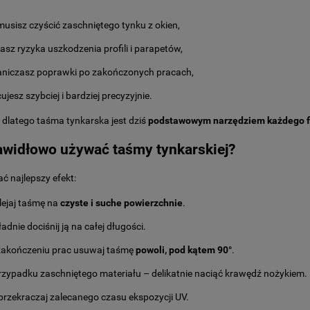
musisz czyścić zaschniętego tynku z okien,
asz ryzyka uszkodzenia profili i parapetów,
aniczasz poprawki po zakończonych pracach,
ujesz szybciej i bardziej precyzyjnie.
 dlatego taśma tynkarska jest dziś
podstawowym narzędziem każdego 
awidłowo używać taśmy tynkarskiej?
ć najlepszy efekt:
lejaj taśmę na
czyste i suche powierzchnie
.
adnie dociśnij ją na całej długości.
zakończeniu prac usuwaj taśmę
powoli, pod kątem 90°
.
rzypadku zaschniętego materiału – delikatnie naciąć krawędź nożykiem.
przekraczaj zalecanego czasu ekspozycji UV.