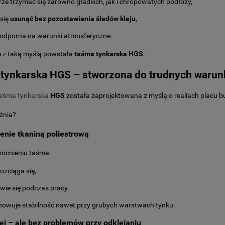
ze trzymać się zarówno gładkich, jak i chropowatych podłoży,
 się
usunąć bez pozostawiania śladów kleju
,
 odporna na warunki atmosferyczne.
e z taką myślą powstała
taśma tynkarska HGS
.
tynkarska HGS – stworzona do trudnych waru
aśma tynkarska
HGS
została zaprojektowana z myślą o realiach placu b
żnia?
nie tkaniną poliestrową
mocnieniu taśma:
rozciąga się,
rwie się podczas pracy,
howuje stabilność nawet przy grubych warstwach tynku.
ej – ale bez problemów przy odklejaniu