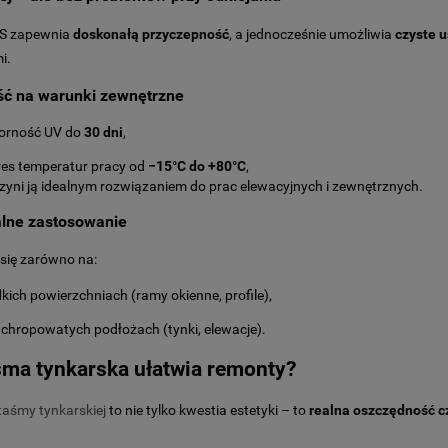
S zapewnia
doskonałą przyczepność
, a jednocześnie umożliwia
czyste u
i.
ć na warunki zewnętrzne
orność UV do
30 dni
,
res temperatur pracy od
−15°C do +80°C
,
zyni ją idealnym rozwiązaniem do prac elewacyjnych i zewnętrznych.
lne zastosowanie
się zarówno na:
kich powierzchniach (ramy okienne, profile),
i chropowatych podłożach (tynki, elewacje).
śma tynkarska ułatwia remonty?
taśmy tynkarskiej
to nie tylko kwestia estetyki – to
realna oszczędność cz