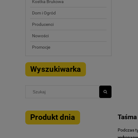
Kostka Brukowa
Dom i Ogród
Producenci
Nowości
Promocje
Wyszukiwarka
Produkt dnia
Taśma 
Podczas ty
wykonany