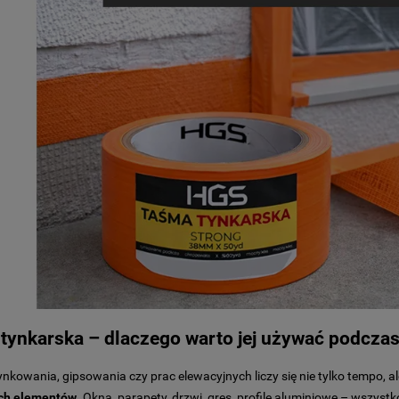
tynkarska – dlaczego warto jej używać podczas
nkowania, gipsowania czy prac elewacyjnych liczy się nie tylko tempo, 
ch elementów
. Okna, parapety, drzwi, gres, profile aluminiowe – wszystk