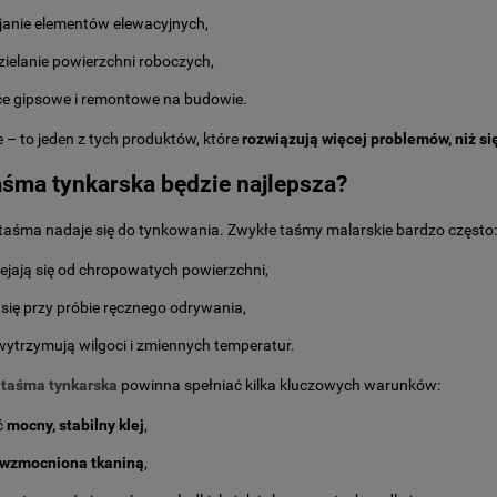
janie elementów elewacyjnych,
ielanie powierzchni roboczych,
ce gipsowe i remontowe na budowie.
 – to jeden z tych produktów, które
rozwiązują więcej problemów, niż s
aśma tynkarska będzie najlepsza?
taśma nadaje się do tynkowania. Zwykłe taśmy malarskie bardzo często:
ejają się od chropowatych powierzchni,
się przy próbie ręcznego odrywania,
wytrzymują wilgoci i zmiennych temperatur.
a
taśma tynkarska
powinna spełniać kilka kluczowych warunków:
ć
mocny, stabilny klej
,
wzmocniona tkaniną
,