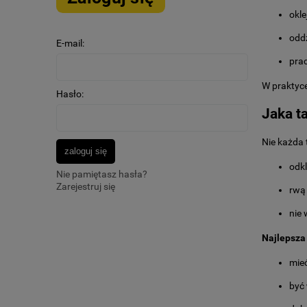
okle
oddz
E-mail:
pra
W praktyce
Hasło:
Jaka t
Nie każda 
zaloguj się
odkl
Nie pamiętasz hasła?
Zarejestruj się
rwą 
nie 
Najlepsz
mie
być