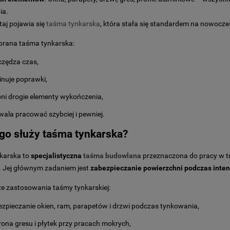
ia.
taj pojawia się
taśma tynkarska
, która stała się standardem na nowoc
brana taśma tynkarska:
czędza czas,
inuje poprawki,
ni drogie elementy wykończenia,
ala pracować szybciej i pewniej.
go służy taśma tynkarska?
karska to
specjalistyczna
taśma budowlana
przeznaczona do pracy w t
 Jej głównym zadaniem jest
zabezpieczanie powierzchni podczas int
e zastosowania taśmy tynkarskiej:
zpieczanie okien, ram, parapetów i drzwi podczas tynkowania,
ona gresu i płytek przy pracach mokrych,