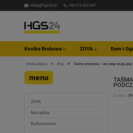
sklep@hgs24.pl
+48 519 333 447
Kostka Brukowa
ZOYA
Dom i Og
»
»
Strona główna
Blog
Taśma tynkarska – do czego służy, jaką
menu
TAŚMA
PODCZ
Dodano:
19
ZOYA
Narzędzia
Budownictwo