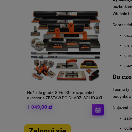
uszkodzen
Właśnie tu
Dobrze do
osz
elim
chro
pozw
Do cze
Taśma tyn
Noże do gładzi 80-65-35 + szpachle i
budynków.
akcesoria ZESTAW DO GŁADZI SOLID XXL
NDG7
1 049,00 zł
Najczęstsz
zabe
ochr
Zaloguj się