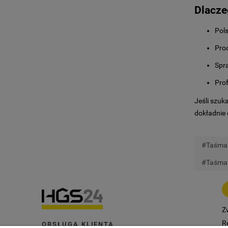
Dlacze
Pols
Pro
Spr
Pro
Jeśli szuk
dokładnie 
#Taśma 
#Taśma 
Z
R
OBSŁUGA KLIENTA