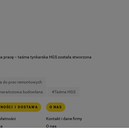
twia pracę – taśma tynkarska HGS została stworzona
 do prac remontowych
marańczowa budowlana
#Taśma HGS
TNOŚCI I DOSTAWA
O NAS
płatności
Kontakt i dane firmy
wa
O nas