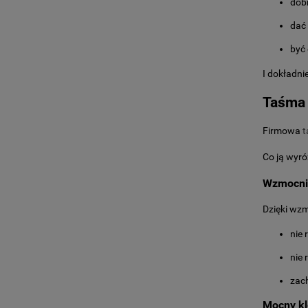
dobr
dać
być
I dokładni
Taśma 
Firmowa
t
Co ją wyró
Wzmocnie
Dzięki wz
nie 
nie 
zac
Mocny kl