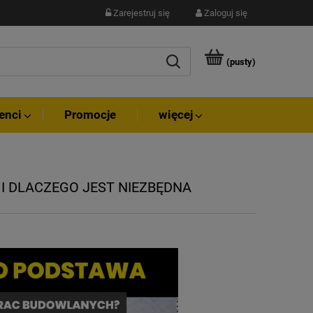
Zarejestruj się
Zaloguj się
(pusty)
enci
Promocje
więcej
I DLACZEGO JEST NIEZBĘDNA