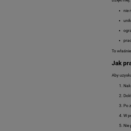
Dzięki niej:
nie 
unik
ogr
prac
To właśnie
Jak pr
Aby uzyska
Nak
Dokł
Po 
W p
Nie 