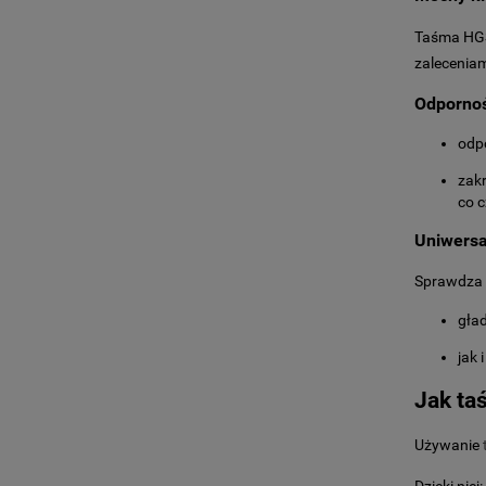
Taśma HG
zaleceniam
Odpornoś
odp
zak
co c
Uniwersa
Sprawdza 
gład
jak 
Jak ta
Używanie