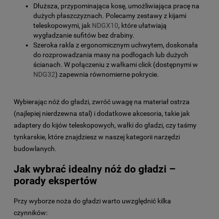
Dłuższa, przypominająca kosę, umożliwiająca pracę na
dużych płaszczyznach. Polecamy zestawy z kijami
teleskopowymi, jak
NDGX10
, które ułatwiają
wygładzanie sufitów bez drabiny.
Szeroka rakla z ergonomicznym uchwytem, doskonała
do rozprowadzania masy na podłogach lub dużych
ścianach. W połączeniu z wałkami click (dostępnymi w
NDG32
) zapewnia równomierne pokrycie.
Wybierając nóż do gładzi, zwróć uwagę na materiał ostrza
(najlepiej nierdzewna stal) i dodatkowe akcesoria, takie jak
adaptery do kijów teleskopowych, wałki do gładzi, czy taśmy
tynkarskie, które znajdziesz w naszej kategorii narzędzi
budowlanych.
Jak wybrać idealny nóż do gładzi –
porady ekspertów
Przy wyborze noża do gładzi warto uwzględnić kilka
czynników: