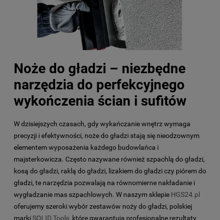
Noże do gładzi – niezbędne
narzędzia do perfekcyjnego
wykończenia ścian i sufitów
W dzisiejszych czasach, gdy wykańczanie wnętrz wymaga
precyzji i efektywności, noże do gładzi stają się nieodzownym
elementem wyposażenia każdego budowlańca i
majsterkowicza. Często nazywane również szpachlą do gładzi,
kosą do gładzi, raklą do gładzi, lizakiem do gładzi czy piórem do
gładzi, te narzędzia pozwalają na równomierne nakładanie i
wygładzanie mas szpachlowych. W naszym sklepie
HGS24.pl
oferujemy szeroki wybór zestawów noży do gładzi, polskiej
marki
SOLID Tools
, które gwarantują profesjonalne rezultaty