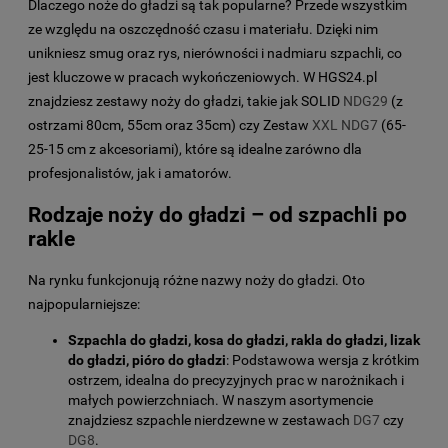
Dlaczego noże do gładzi są tak popularne? Przede wszystkim
ze względu na oszczędność czasu i materiału. Dzięki nim
unikniesz smug oraz rys, nierówności i nadmiaru szpachli, co
jest kluczowe w pracach wykończeniowych. W HGS24.pl
znajdziesz zestawy noży do gładzi, takie jak SOLID
NDG29
(z
ostrzami 80cm, 55cm oraz 35cm) czy Zestaw
XXL NDG7
(65-
25-15 cm z akcesoriami), które są idealne zarówno dla
profesjonalistów, jak i amatorów.
Rodzaje noży do gładzi – od szpachli po
rakle
Na rynku funkcjonują różne nazwy noży do gładzi. Oto
najpopularniejsze:
Szpachla do gładzi, kosa do gładzi, rakla do gładzi, lizak
do gładzi, pióro do gładzi
: Podstawowa wersja z krótkim
ostrzem, idealna do precyzyjnych prac w narożnikach i
małych powierzchniach. W naszym asortymencie
znajdziesz szpachle nierdzewne w zestawach
DG7
czy
DG8
.