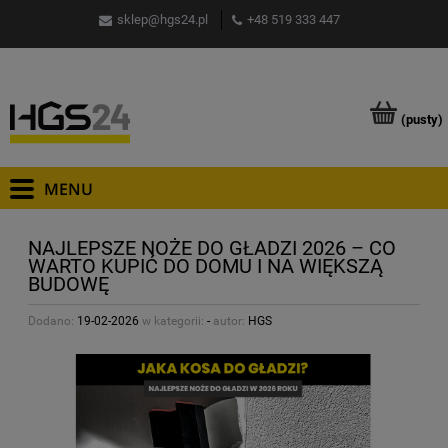
sklep@hgs24.pl
+48 519 333 447
(pusty)
NAJLEPSZE NOŻE DO GŁADZI 2026 – CO
WARTO KUPIĆ DO DOMU I NA WIĘKSZĄ
BUDOWĘ
Dodano:
19-02-2026
w kategorii:
-
autor:
HGS