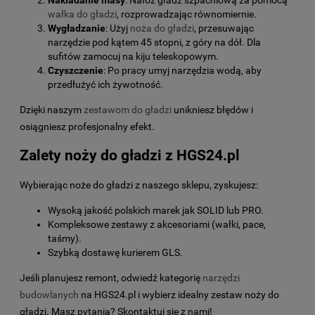
wałka do gładzi
, rozprowadzając równomiernie.
Wygładzanie
: Użyj
noża do gładzi
, przesuwając
narzędzie pod kątem 45 stopni, z góry na dół. Dla
sufitów zamocuj na kiju teleskopowym.
Czyszczenie
: Po pracy umyj narzędzia wodą, aby
przedłużyć ich żywotność.
Dzięki naszym
zestawom do gładzi
unikniesz błędów i
osiągniesz profesjonalny efekt.
Zalety noży do gładzi z HGS24.pl
Wybierając noże do gładzi z naszego sklepu, zyskujesz:
Wysoką jakość polskich marek jak SOLID lub PRO.
Kompleksowe zestawy z akcesoriami (wałki, pace,
taśmy).
Szybką dostawę kurierem GLS.
Jeśli planujesz remont, odwiedź kategorię
narzędzi
budowlanych
na HGS24.pl i wybierz idealny zestaw noży do
gładzi. Masz pytania? Skontaktuj się z nami!