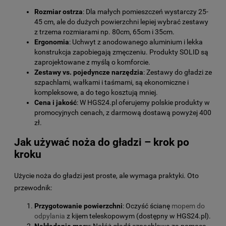
Rozmiar ostrza
: Dla małych pomieszczeń wystarczy 25-
45 cm, ale do dużych powierzchni lepiej wybrać zestawy
z trzema rozmiarami np. 80cm, 65cm i 35cm.
Ergonomia
: Uchwyt z anodowanego aluminium i lekka
konstrukcja zapobiegają zmęczeniu. Produkty SOLID są
zaprojektowane z myślą o komforcie.
Zestawy vs. pojedyncze narzędzia
: Zestawy do gładzi ze
szpachlami, wałkami i taśmami, są ekonomiczne i
kompleksowe, a do tego kosztują mniej.
Cena i jakość
: W HGS24.pl oferujemy polskie produkty w
promocyjnych cenach, z darmową dostawą powyżej 400
zł.
Jak używać noża do gładzi – krok po
kroku
Użycie noża do gładzi jest proste, ale wymaga praktyki. Oto
przewodnik:
Przygotowanie powierzchni
: Oczyść ścianę
mopem do
odpylania
z kijem teleskopowym (dostępny w HGS24.pl).
Nakładanie masy
: Nałóż gładź szpachlową za pomocą