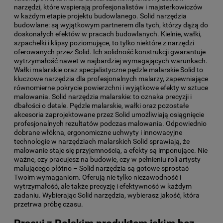
narzędzi, które wspierają profesjonalistów i majsterkowiczów
w każdym etapie projektu budowlanego. Solid narzędzia
budowlane: są wyjątkowym partnerem dla tych, którzy dążą do
doskonałych efektów w pracach budowlanych. Kielnie, wałki,
szpachelki i klipsy poziomujące, to tylko niektóre z narzędzi
oferowanych przez Solid. Ich solidność konstrukcji gwarantuje
wytrzymałość nawet w najbardziej wymagających warunkach.
Wałki malarskie oraz specjalistyczne pędzle malarskie Solid to
kluczowe narzędzia dla profesjonalnych malarzy, zapewniające
równomierne pokrycie powierzchni i wyjątkowe efekty w sztuce
malowania. Solid narzędzia malarskie: to oznaka precyzji i
dbałości o detale. Pędzle malarskie, wałki oraz pozostałe
akcesoria zaprojektowane przez Solid umożliwiają osiągnięcie
profesjonalnych rezultatów podczas malowania. Odpowiednio
dobrane włókna, ergonomiczne uchwyty i innowacyjne
technologie w narzędziach malarskich Solid sprawiają, że
malowanie staje się przyjemnością, a efekty są imponujące. Nie
ważne, czy pracujesz na budowie, czy w pełnieniu roli artysty
malującego płótno – Solid narzędzia są gotowe sprostać
Twoim wymaganiom. Oferują nie tylko niezawodność i
wytrzymałość, ale także precyzję i efektywność w każdym
zadaniu. Wybierając Solid narzędzia, wybierasz jakość, która
przetrwa próbę czasu.