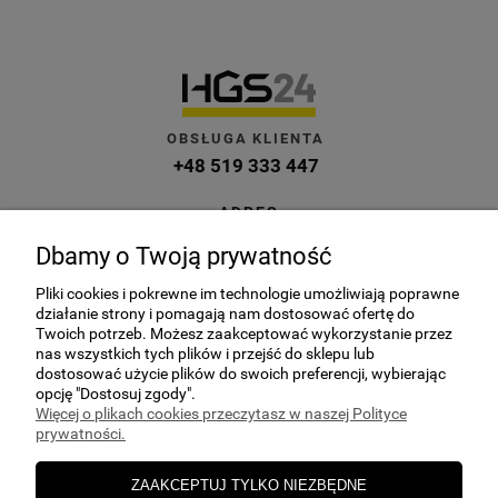
OBSŁUGA KLIENTA
+48 519 333 447
ADRES
ul. Kuczek 27A, 87-700 Aleksandrów
Dbamy o Twoją prywatność
Kujawski
Pliki cookies i pokrewne im technologie umożliwiają poprawne
E-MAIL
działanie strony i pomagają nam dostosować ofertę do
sklep@hgs24.pl
Twoich potrzeb. Możesz zaakceptować wykorzystanie przez
nas wszystkich tych plików i przejść do sklepu lub
dostosować użycie plików do swoich preferencji, wybierając
opcję "Dostosuj zgody".
Więcej o plikach cookies przeczytasz w naszej Polityce
prywatności.
POMOC
ZAAKCEPTUJ TYLKO NIEZBĘDNE