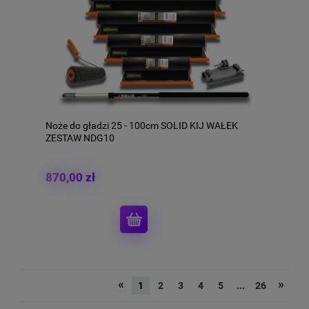
Noże do gładzi 25 - 100cm SOLID KIJ WAŁEK
ZESTAW NDG10
870,00 zł
«
»
1
2
3
4
5
...
26