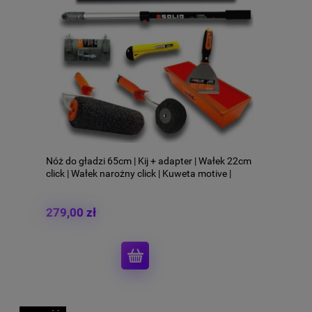
Nóż do gładzi 65cm | Kij + adapter | Wałek 22cm
click | Wałek narożny click | Kuweta motive |
Szpachelka z bitem PH2 Zestaw do gładzi NDGX1
279,00 zł