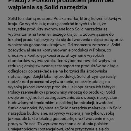
Pracuj z Polskim produktem jakim bez
wątpienia są Solid narzędzia
Solid to z dumą noszona Polska marka, której korzenie tkwią w
kraju. Co wyróżnia tę markę spośród innych to fakt, że
wszystkie produkty sygnowane logo Solid narzędzia są
wytwarzane na terenie naszego kraju. To zobowiązanie do
lokalnej produkcji przyczynia się do tworzenia miejsc pracy oraz
wspierania gospodarki krajowej. Od momentu założenia, Solid
zdecydował się na kontynuowanie produkcji w Polsce, co
umożliwia kontrolę jakości oraz utrzymanie wysokich
standardów wytwarzania. Ten wybór ma również wpływ na
redukcję emisji związanej z transportem produktów na długie
odległości, co przekłada się na korzyści dla środowiska
naturalnego. Dzięki lokalnej produkcji, Solid utrzymuje ścisły
nadzór nad procesami wytwarzania, co przekłada się na
wysoką jakość każdego produktu, jaki opuszcza ich fabryki.
Polscy rzemieślnicy i pracownicy wnoszą do produkcji Solid
swoje umiejętności i zaangażowanie, co owocuje narzędziami
budowlanymi i malarskimi o solidnej konstrukcji, trwałości i
funkcjonalności. Wybierając Solid narzędzia malarskie lub Solid
narzędzia budowlane, nabywcy wspierają nie tylko wysoką
jakość, ale także lokalną gospodarkę oraz tworzenie miejsc
pracy w Polsce. To wyraźne wyznanie zaufania polskim
umiejętnościom i potencjałowi, które przyczyniają się do