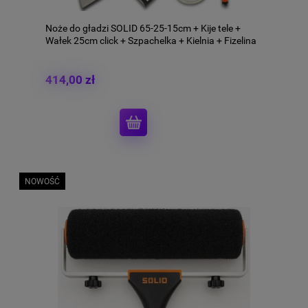
Noże do gładzi SOLID 65-25-15cm + Kije tele +
Wałek 25cm click + Szpachelka + Kielnia + Fizelina
+ Nożyk HGS NDG29
414,00 zł
NOWOŚĆ