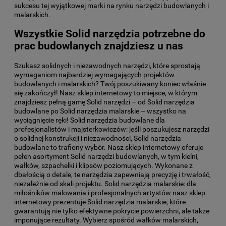
sukcesu tej wyjątkowej marki na rynku narzędzi budowlanych i
malarskich.
Wszystkie Solid narzędzia potrzebne do
prac budowlanych znajdziesz u nas
Szukasz solidnych i niezawodnych narzędzi, które sprostają
wymaganiom najbardziej wymagających projektów
budowlanych i malarskich? Twój poszukiwany koniec właśnie
się zakończył! Nasz sklep internetowy to miejsce, w którym
znajdziesz pełną gamę Solid narzędzi – od Solid narzędzia
budowlane po Solid narzędzia malarskie – wszystko na
wyciągnięcie ręki! Solid narzędzia budowlane dla
profesjonalistów i majsterkowiczów: jeśli poszukujesz narzędzi
o solidnej konstrukcji i niezawodności, Solid narzędzia
budowlane to trafiony wybór. Nasz sklep internetowy oferuje
pełen asortyment Solid narzędzi budowlanych, w tym kielni,
wałków, szpachelki i klipsów poziomujących. Wykonane z
dbałością o detale, te narzędzia zapewniają precyzję i trwałość,
niezależnie od skali projektu. Solid narzędzia malarskie: dla
miłośników malowania i profesjonalnych artystów nasz sklep
internetowy prezentuje Solid narzędzia malarskie, które
gwarantują nie tylko efektywne pokrycie powierzchni, ale także
imponujące rezultaty. Wybierz spośród wałków malarskich,