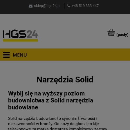
sklep@hgs24.pl
+48 519 333 447
(pusty)
Narzędzia Solid
Wybij się na wyższy poziom
budownictwa z Solid narzędzia
budowlane
Solid narzędzia budowlane to synonim trwałości i
niezawodności w branży. Od noży do gładzi po kije
teleskopowe, ta marka dostarcza kompleksowy zestaw