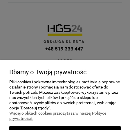
OBSŁUGA KLIENTA
+48 519 333 447
ADRES
ul. Kuczek 27A, 87-700 Aleksandrów
Dbamy o Twoją prywatność
Kujawski
Pliki cookies i pokrewne im technologie umożliwiają poprawne
E-MAIL
działanie strony i pomagają nam dostosować ofertę do
sklep@hgs24.pl
Twoich potrzeb. Możesz zaakceptować wykorzystanie przez
nas wszystkich tych plików i przejść do sklepu lub
dostosować użycie plików do swoich preferencji, wybierając
opcję "Dostosuj zgody".
Więcej o plikach cookies przeczytasz w naszej Polityce
prywatności.
POMOC