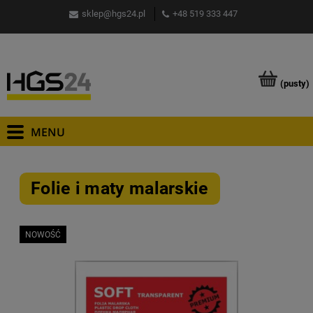
sklep@hgs24.pl
+48 519 333 447
(pusty)
Folie i maty malarskie
NOWOŚĆ