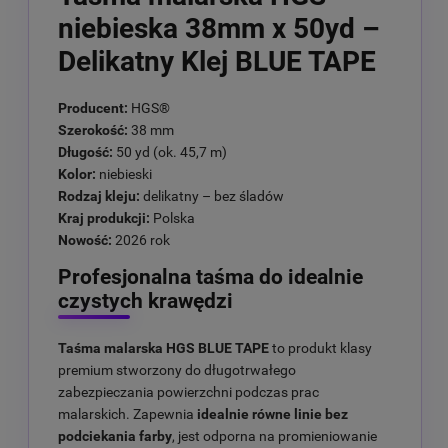
niebieska 38mm x 50yd –
Delikatny Klej BLUE TAPE
Producent:
HGS®
Szerokość:
38 mm
Długość:
50 yd (ok. 45,7 m)
Kolor:
niebieski
Rodzaj kleju:
delikatny – bez śladów
Kraj produkcji:
Polska
Nowość:
2026 rok
Profesjonalna taśma do idealnie
czystych krawędzi
Taśma malarska HGS BLUE TAPE
to produkt klasy
premium stworzony do długotrwałego
zabezpieczania powierzchni podczas prac
malarskich. Zapewnia
idealnie równe linie bez
podciekania farby
, jest odporna na promieniowanie