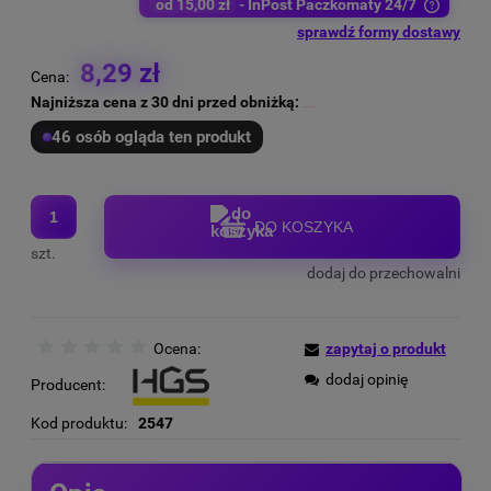
od 15,00 zł
- InPost Paczkomaty 24/7
Cena nie zawiera ewentualnych kosztów płatności
sprawdź formy dostawy
8,29 zł
Cena:
Najniższa cena z 30 dni przed obniżką:
46 osób ogląda ten produkt
DO KOSZYKA
szt.
dodaj do przechowalni
Ocena:
zapytaj o produkt
dodaj opinię
Producent:
Kod produktu:
2547