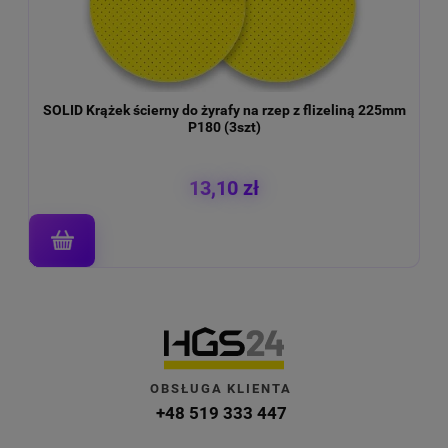
SOLID Krążek ścierny do żyrafy na rzep z flizeliną 225mm
Taś
P180 (3szt)
13,10 zł
OBSŁUGA KLIENTA
+48 519 333 447