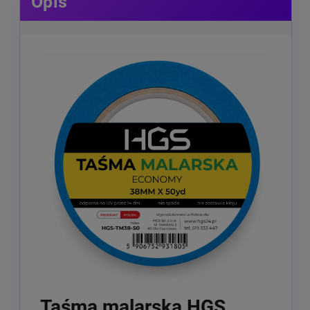
Opis
Taśma malarska HGS