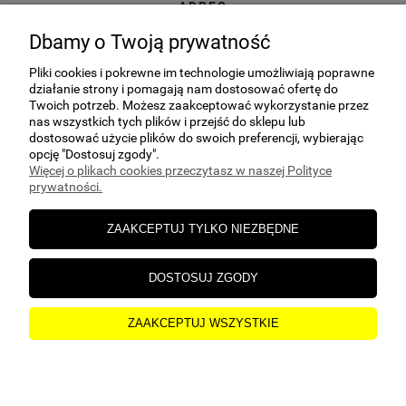
ADRES
ul. Kuczek 27A, 87-700 Aleksandrów
Dbamy o Twoją prywatność
Kujawski
Pliki cookies i pokrewne im technologie umożliwiają poprawne
E-MAIL
działanie strony i pomagają nam dostosować ofertę do
sklep@hgs24.pl
Twoich potrzeb. Możesz zaakceptować wykorzystanie przez
nas wszystkich tych plików i przejść do sklepu lub
dostosować użycie plików do swoich preferencji, wybierając
opcję "Dostosuj zgody".
Więcej o plikach cookies przeczytasz w naszej Polityce
prywatności.
POMOC
ZAAKCEPTUJ TYLKO NIEZBĘDNE
MOJE KONTO
DOSTOSUJ ZGODY
PŁATNOŚCI I DOSTAWA
ZAAKCEPTUJ WSZYSTKIE
O NAS
pokaż pełną wersję strony