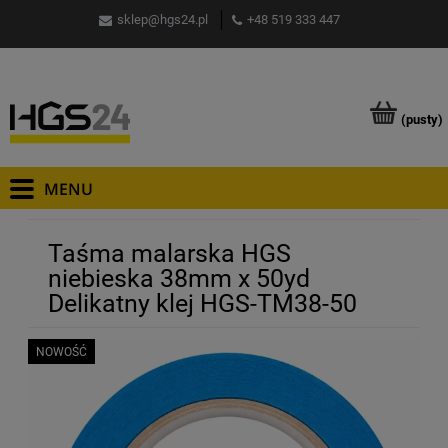
sklep@hgs24.pl
+48 519 333 447
(pusty)
Taśma malarska HGS
niebieska 38mm x 50yd
Delikatny klej HGS-TM38-50
NOWOŚĆ