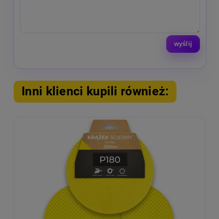
wyślij
Inni klienci kupili również: