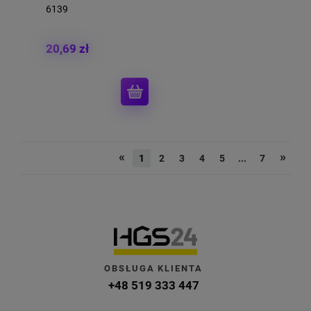
6139
20,69 zł
«
»
1
2
3
4
5
...
7
OBSŁUGA KLIENTA
+48 519 333 447