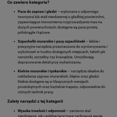
Co zawiera kategoria?
Pace do zapraw i gładzi
– wykonane z odpornego
tworzywa lub stali nierdzewnej o gładkiej powierzchni,
zapewniające równomierne rozprowadzanie mas na
dużych powierzchniach; dostępne są pace proste,
półokrągłe i kątowe.
Szpachelki murarskie i pacy szpachlówki
– lekkie i
precyzyjne narzędzia przeznaczone do wyrównywania i
wykończeń w trudno dostępnych miejscach, takich jak
narożniki, szczeliny czy krawędzie. Umożliwiają
dopracowanie detali przy wykańczaniu.
Kielnie murarskie i tynkarskie
– narzędzia idealne do
nakładania zapraw murarskich, klejów oraz gładzi.
Kielnie dostępne są w klasycznych wersjach
prostokątnych oraz kształcie trapezu, odpowiednie do
różnych technik pracy.
Zalety narzędzi z tej kategorii
Wysoka trwałość i odporność
– zarówno stal
nierdzewna, jak i solidne tworzywa zachowują swoje