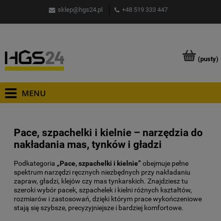
sklep@hgs24.pl
+48 519 333 447
(pusty)
Pace, szpachelki i kielnie – narzędzia do
nakładania mas, tynków i gładzi
Podkategoria
„Pace, szpachelki i kielnie”
obejmuje pełne
spektrum narzędzi ręcznych niezbędnych przy nakładaniu
zapraw, gładzi, klejów czy mas tynkarskich. Znajdziesz tu
szeroki wybór pacek, szpachelek i kielni różnych kształtów,
rozmiarów i zastosowań, dzięki którym prace wykończeniowe
stają się szybsze, precyzyjniejsze i bardziej komfortowe.