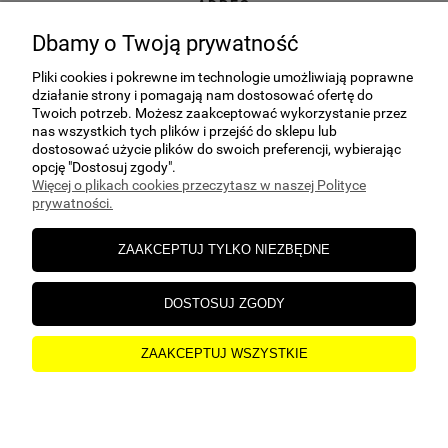
ADRES
ul. Kuczek 27A, 87-700 Aleksandrów
Dbamy o Twoją prywatność
Kujawski
Pliki cookies i pokrewne im technologie umożliwiają poprawne
E-MAIL
działanie strony i pomagają nam dostosować ofertę do
sklep@hgs24.pl
Twoich potrzeb. Możesz zaakceptować wykorzystanie przez
nas wszystkich tych plików i przejść do sklepu lub
dostosować użycie plików do swoich preferencji, wybierając
opcję "Dostosuj zgody".
Więcej o plikach cookies przeczytasz w naszej Polityce
prywatności.
POMOC
ZAAKCEPTUJ TYLKO NIEZBĘDNE
MOJE KONTO
DOSTOSUJ ZGODY
PŁATNOŚCI I DOSTAWA
ZAAKCEPTUJ WSZYSTKIE
O NAS
pokaż pełną wersję strony