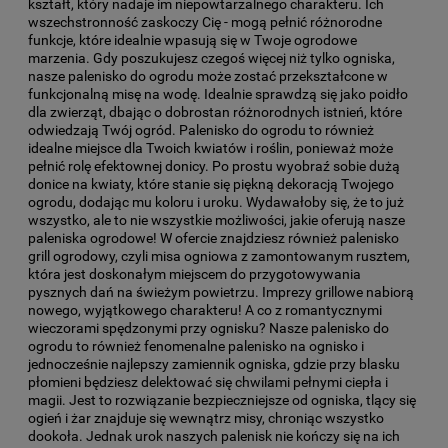
kształt, który nadaje im niepowtarzalnego charakteru. Ich
wszechstronność zaskoczy Cię - mogą pełnić różnorodne
funkcje, które idealnie wpasują się w Twoje ogrodowe
marzenia. Gdy poszukujesz czegoś więcej niż tylko ogniska,
nasze palenisko do ogrodu może zostać przekształcone w
funkcjonalną misę na wodę. Idealnie sprawdzą się jako poidło
dla zwierząt, dbając o dobrostan różnorodnych istnień, które
odwiedzają Twój ogród. Palenisko do ogrodu to również
idealne miejsce dla Twoich kwiatów i roślin, ponieważ może
pełnić rolę efektownej donicy. Po prostu wyobraź sobie dużą
donice na kwiaty, które stanie się piękną dekoracją Twojego
ogrodu, dodając mu koloru i uroku. Wydawałoby się, że to już
wszystko, ale to nie wszystkie możliwości, jakie oferują nasze
paleniska ogrodowe! W ofercie znajdziesz również palenisko
grill ogrodowy, czyli misa ogniowa z zamontowanym rusztem,
która jest doskonałym miejscem do przygotowywania
pysznych dań na świeżym powietrzu. Imprezy grillowe nabiorą
nowego, wyjątkowego charakteru! A co z romantycznymi
wieczorami spędzonymi przy ognisku? Nasze palenisko do
ogrodu to również fenomenalne palenisko na ognisko i
jednocześnie najlepszy zamiennik ogniska, gdzie przy blasku
płomieni będziesz delektować się chwilami pełnymi ciepła i
magii. Jest to rozwiązanie bezpieczniejsze od ogniska, tlący się
ogień i żar znajduje się wewnątrz misy, chroniąc wszystko
dookoła. Jednak urok naszych palenisk nie kończy się na ich