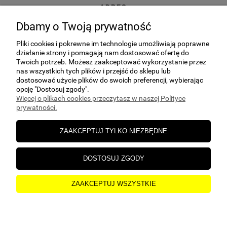
ADRES
ul. Kuczek 27A, 87-700 Aleksandrów
Dbamy o Twoją prywatność
Kujawski
Pliki cookies i pokrewne im technologie umożliwiają poprawne
E-MAIL
działanie strony i pomagają nam dostosować ofertę do
sklep@hgs24.pl
Twoich potrzeb. Możesz zaakceptować wykorzystanie przez
nas wszystkich tych plików i przejść do sklepu lub
dostosować użycie plików do swoich preferencji, wybierając
opcję "Dostosuj zgody".
Więcej o plikach cookies przeczytasz w naszej Polityce
prywatności.
POMOC
ZAAKCEPTUJ TYLKO NIEZBĘDNE
MOJE KONTO
DOSTOSUJ ZGODY
PŁATNOŚCI I DOSTAWA
ZAAKCEPTUJ WSZYSTKIE
O NAS
pokaż pełną wersję strony