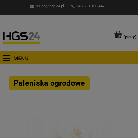
sklep@hgs24.pl
+48 519 333 447
(pusty)
Paleniska ogrodowe