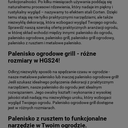
funkcjonalności. Po kilku miesiącach używania poddają się
naturalnemu procesowi rdzewienia, który nadaje im piękny i
rustykalny wygląd – nazywamy to efektem stali Corten. Dzięki
temu stają się nie tylko praktycznymi narzędziami, ale także
niezwykłą dekoracją, która wzbogaci wygląd Twojego ogrodu.
Sprawdź naszą szeroką ofertę praktycznych aranżacji ogrodu,
w której skład wchodzi między innymi: palenisko do ogrodu,
palenisko ogrodowe, palenisko grill, palenisko grill ogrodowy,
palenisko z rusztem i metalowe palenisko.
Palenisko ogrodowe grill - różne
rozmiary w HGS24!
Odkryj niezwykły sposób na spędzanie czasu w ogrodzie -
nasze metalowe palenisko lub inaczej palenisko ogrodowe grill!
Jeśli szukasz idealnego połączenia dekoracji z praktycznym
narzędziem, nasze palenisko do ogrodu jest idealnym
rozwiązaniem. Jego owalny kształt i wykonanie z wysokiej
jakości stali nadają mu niezwykłego uroku, który wzbogaci
wygląd Twojego ogrodu. Palenisko ogrodowe grill dostępne
jest w różnych rozmiarach.
Palenisko z rusztem to funkcjonalne
narzędzie w Twoim ogrodzie.