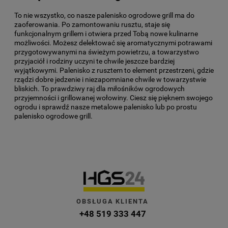
To nie wszystko, co nasze palenisko ogrodowe grill ma do
zaoferowania. Po zamontowaniu rusztu, staje się
funkcjonalnym grillem i otwiera przed Tobą nowe kulinarne
możliwości. Możesz delektować się aromatycznymi potrawami
przygotowywanymi na świeżym powietrzu, a towarzystwo
przyjaciół i rodziny uczyni te chwile jeszcze bardziej
wyjątkowymi. Palenisko z rusztem to element przestrzeni, gdzie
rządzi dobre jedzenie i niezapomniane chwile w towarzystwie
bliskich. To prawdziwy raj dla miłośników ogrodowych
przyjemności i grillowanej wołowiny. Ciesz się pięknem swojego
ogrodu i sprawdź nasze metalowe palenisko lub po prostu
palenisko ogrodowe grill.
OBSŁUGA KLIENTA
+48 519 333 447