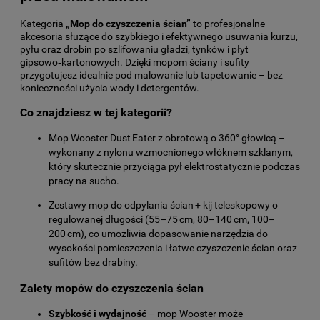
Kategoria
„Mop do czyszczenia ścian”
to profesjonalne
akcesoria służące do szybkiego i efektywnego usuwania kurzu,
pyłu oraz drobin po szlifowaniu gładzi, tynków i płyt
gipsowo‑kartonowych. Dzięki mopom ściany i sufity
przygotujesz idealnie pod malowanie lub tapetowanie – bez
konieczności użycia wody i detergentów.
Co znajdziesz w tej kategorii?
Mop Wooster Dust Eater z obrotową o 360° głowicą –
wykonany z nylonu wzmocnionego włóknem szklanym,
który skutecznie przyciąga pył elektrostatycznie podczas
pracy na sucho.
Zestawy mop do odpylania ścian + kij teleskopowy o
regulowanej długości (55–75 cm, 80–140 cm, 100–
200 cm), co umożliwia dopasowanie narzędzia do
wysokości pomieszczenia i łatwe czyszczenie ścian oraz
sufitów bez drabiny.
Zalety mopów do czyszczenia ścian
Szybkość i wydajność
– mop Wooster może