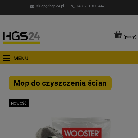
sklep@hgs24.pl
+48 519 333 447
(pusty)
Mop do czyszczenia ścian
NOWOŚĆ