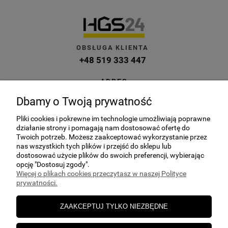
OBSŁUGA KLIENTA
+48 519 333 447
ADRES
ul. Kuczek 27A, 87-700 Aleksandrów
Dbamy o Twoją prywatność
Kujawski
Pliki cookies i pokrewne im technologie umożliwiają poprawne
E-MAIL
działanie strony i pomagają nam dostosować ofertę do
sklep@hgs24.pl
Twoich potrzeb. Możesz zaakceptować wykorzystanie przez
nas wszystkich tych plików i przejść do sklepu lub
dostosować użycie plików do swoich preferencji, wybierając
opcję "Dostosuj zgody".
Więcej o plikach cookies przeczytasz w naszej Polityce
prywatności.
POMOC
ZAAKCEPTUJ TYLKO NIEZBĘDNE
MOJE KONTO