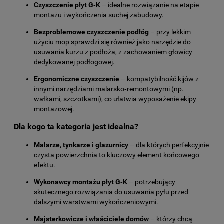
Czyszczenie płyt G‑K
– idealne rozwiązanie na etapie
montażu i wykończenia suchej zabudowy.
Bezproblemowe czyszczenie podłóg
– przy lekkim
użyciu mop sprawdzi się również jako narzędzie do
usuwania kurzu z podłoża, z zachowaniem głowicy
dedykowanej podłogowej.
Ergonomiczne czyszczenie
– kompatybilność kijów z
innymi narzędziami malarsko‑remontowymi (np.
wałkami, szczotkami), co ułatwia wyposażenie ekipy
montażowej.
Dla kogo ta kategoria jest idealna?
Malarze, tynkarze i glazurnicy
– dla których perfekcyjnie
czysta powierzchnia to kluczowy element końcowego
efektu.
Wykonawcy montażu płyt G‑K
– potrzebujący
skutecznego rozwiązania do usuwania pyłu przed
dalszymi warstwami wykończeniowymi.
Majsterkowicze i właściciele domów
– którzy chcą