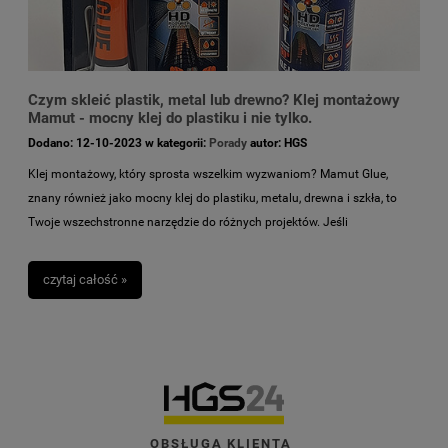
Czym skleić plastik, metal lub drewno? Klej montażowy
Mamut - mocny klej do plastiku i nie tylko.
Dodano:
12-10-2023
w kategorii:
Porady
autor:
HGS
Klej montażowy, który sprosta wszelkim wyzwaniom? Mamut Glue,
znany również jako mocny klej do plastiku, metalu, drewna i szkła, to
Twoje wszechstronne narzędzie do różnych projektów. Jeśli
zastanawiasz się czym skleić plastik skutecznie - to właśnie znalazłeś.
Niezależnie od tego, czy planujesz klejenie plastiku czy klejenie metalu,
czytaj całość »
klej montażowy Mamut Glue zapewnia solidność i trwałość.
Wytrzymałość na zerwanie wynosząca 22 kg/m3 i 2,2 MPa potwierdza
jego niezawodność. Możesz go używać zarówno wewnątrz, jak i na
zewnątrz, a nawet pod wodą, dzięki wodoodporności. To klej montażowy,
który sklei wszystko bez potrzeby podpierania - z prawdziwą siłą
mamuta. Przy tym jest bezzapachowy i przyjazny dla użytkowników.
Sprawdź, czym skleić plastik, metal, drewno i szkło.
OBSŁUGA KLIENTA