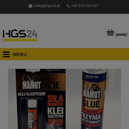
sklep@hgs24.pl
+48 519 333 447
(pusty)