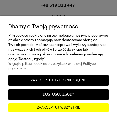
+48 519 333 447
ADRES
ul. Kuczek 27A, 87-700 Aleksandrów
Dbamy o Twoją prywatność
Kujawski
Pliki cookies i pokrewne im technologie umożliwiają poprawne
E-MAIL
działanie strony i pomagają nam dostosować ofertę do
sklep@hgs24.pl
Twoich potrzeb. Możesz zaakceptować wykorzystanie przez
nas wszystkich tych plików i przejść do sklepu lub
dostosować użycie plików do swoich preferencji, wybierając
opcję "Dostosuj zgody".
Więcej o plikach cookies przeczytasz w naszej Polityce
prywatności.
POMOC
ZAAKCEPTUJ TYLKO NIEZBĘDNE
MOJE KONTO
DOSTOSUJ ZGODY
PŁATNOŚCI I DOSTAWA
ZAAKCEPTUJ WSZYSTKIE
O NAS