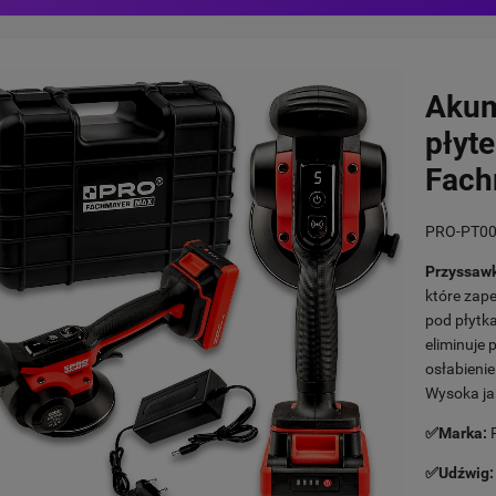
Akum
płyt
Fach
PRO-PT0
Przyssawk
które zap
pod płytk
eliminuje
osłabienie
Wysoka ja
✅Marka:
P
✅Udźwig: