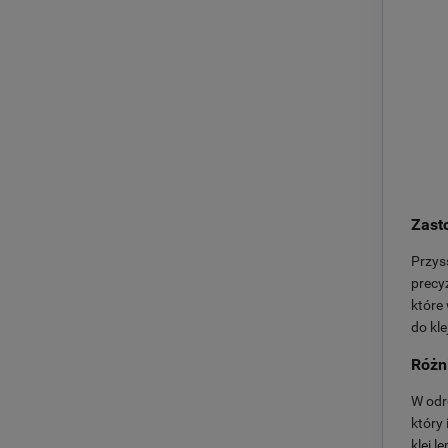
Zast
Przys
precy
które
do kle
Różn
W odr
który
klej 