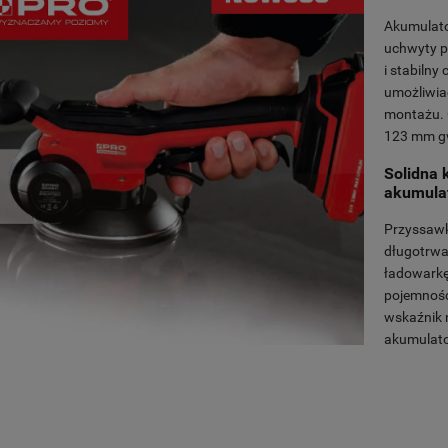
Akumulato
uchwyty p
i stabilny
umożliwia
montażu. 
123 mm gw
Solidna 
akumulat
Przyssawk
długotrw
ładowarkę
pojemnośc
wskaźnik 
akumulato