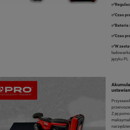
✅Regulacj
✅Czas pra
✅Bateria 
✅Czas pra
✅W zesta
ładowarka 
języku PL
Akumula
ustawiani
Przyssawk
przenoszen
Z jej pomo
maksymaln
narzędzie