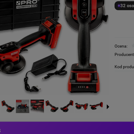
32 oso
Ocena:
Producent
Kod produ
s