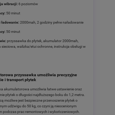
a wibracji:
6 poziomów
cy:
50 minut
i ładowanie:
2000mah, 2 godziny pełne naładowanie
cy:
50 minut
wie:
przyssawka do płytek, akumulator 2000mah,
sieciowa, walizka/etui ochronne, instrukcja obsługi w
torowa przyssawka umożliwia precyzyjne
e i transport płytek
a akumulatorowa umożliwia łatwe ustawienie oraz
ie płytek o długości najdłuższego boku do 1,2 metra.
cą możliwe jest bezpieczne przenoszenie płytek o
ym udźwigu do 50 kg, co czyni ją nieocenionym
m podczas prac remontowych i wykończeniowych.