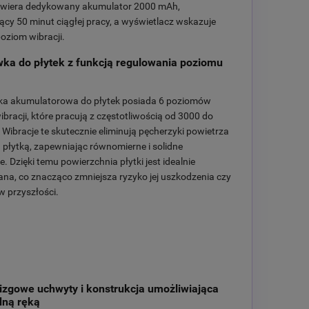
wiera dedykowany akumulator 2000 mAh,
cy 50 minut ciągłej pracy, a wyświetlacz wskazuje
oziom wibracji.
ka do płytek z funkcją regulowania poziomu
a akumulatorowa do płytek posiada 6 poziomów
wibracji, które pracują z częstotliwością od 3000 do
Wibracje te skutecznie eliminują pęcherzyki powietrza
d płytką, zapewniając równomierne i solidne
e. Dzięki temu powierzchnia płytki jest idealnie
a, co znacząco zmniejsza ryzyko jej uszkodzenia czy
w przyszłości.
izgowe uchwyty i konstrukcja umożliwiająca
dną ręką