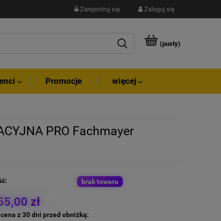
Zarejestruj się
Zaloguj się
(pusty)
enci
Promocje
więcej
RACYJNA PRO Fachmayer
ć:
brak towaru
55,00 zł
 cena z 30 dni przed obniżką: