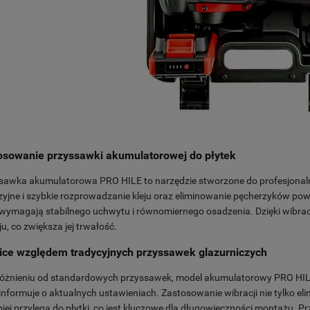
osowanie przyssawki akumulatorowej do płytek
sawka akumulatorowa PRO HILE to narzędzie stworzone do profesjonalny
zyjne i szybkie rozprowadzanie kleju oraz eliminowanie pęcherzyków powi
 wymagają stabilnego uchwytu i równomiernego osadzenia. Dzięki wibrac
ju, co zwiększa jej trwałość.
ice względem tradycyjnych przyssawek glazurniczych
óżnieniu od standardowych przyssawek, model akumulatorowy PRO HILE 
 informuje o aktualnych ustawieniach. Zastosowanie wibracji nie tylko eli
lepiej przylega do płytki, co jest kluczowe dla długowieczności montażu. 