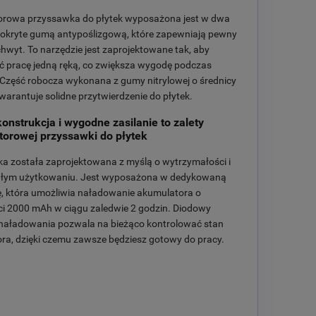
rowa przyssawka do płytek wyposażona jest w dwa
okryte gumą antypoślizgową, które zapewniają pewny
 chwyt. To narzędzie jest zaprojektowane tak, aby
ć pracę jedną ręką, co zwiększa wygodę podczas
Część robocza wykonana z gumy nitrylowej o średnicy
arantuje solidne przytwierdzenie do płytek.
konstrukcja i wygodne zasilanie to zalety
orowej przyssawki do płytek
a została zaprojektowana z myślą o wytrzymałości i
ałym użytkowaniu. Jest wyposażona w dedykowaną
, która umożliwia naładowanie akumulatora o
i 2000 mAh w ciągu zaledwie 2 godzin. Diodowy
naładowania pozwala na bieżąco kontrolować stan
ra, dzięki czemu zawsze będziesz gotowy do pracy.