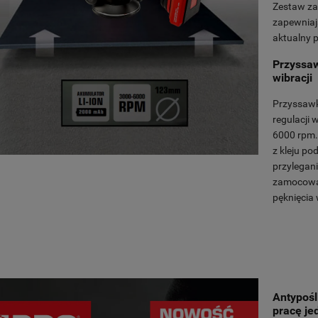
Zestaw za
zapewniają
aktualny p
Przyssaw
wibracji
Przyssawk
regulacji 
6000 rpm. 
z kleju po
przylegani
zamocowan
pęknięcia 
Antypośl
pracę je