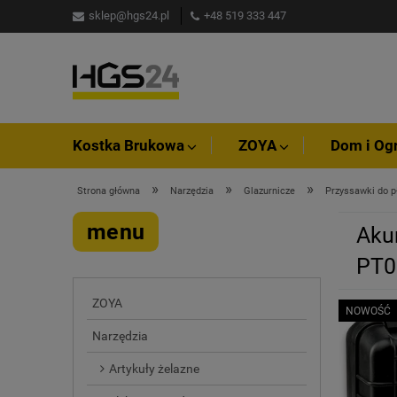
sklep@hgs24.pl
+48 519 333 447
Kostka Brukowa
ZOYA
Dom i Og
»
»
»
Strona główna
Narzędzia
Glazurnicze
Przyssawki do p
menu
Aku
PT0
ZOYA
NOWOŚĆ
Narzędzia
Artykuły żelazne