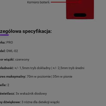
zegółowa specyfikacja:
rka:
PRO
del:
DWL-02
or wiązki:
czerwony
kładność:
+/- 1,5mm tryb dokładny | +/- 2,5mm tryb średni
kres maksymalny:
70m w poziomie | 35m w pionie
elle:
2
wietlacz:
3x wskaźnik diodowy
ny dźwiękowe:
3 różne dla detekcji wiązki