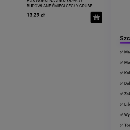
HGS WORKI NA GRUZ ODPADY
BUDOWLANE ŚMIECI CEGŁY GRUBE
SUPERMOCNE 10szt 120L
13,29 zł
Szc
✅ Ma
✅ Mo
✅ Kol
✅ Do
✅ Za
✅ Lib
✅ Wyś
✅ To