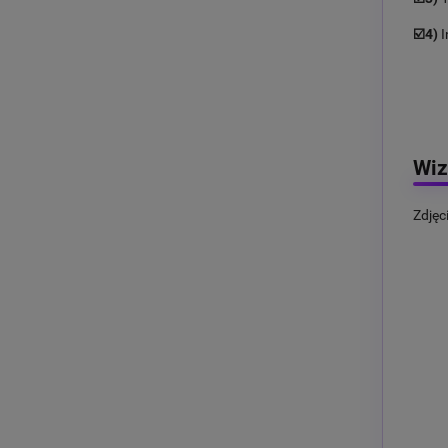
☑️4)
I
Wiz
Zdjęc