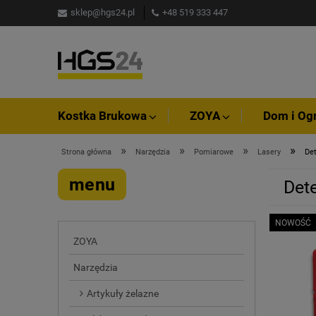
sklep@hgs24.pl
+48 519 333 447
Kostka Brukowa
ZOYA
Dom i Og
»
»
»
»
Strona główna
Narzędzia
Pomiarowe
Lasery
De
menu
Det
NOWOŚĆ
ZOYA
Narzędzia
Artykuły żelazne