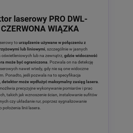
ktor laserowy PRO DWL-
| CZERWONA WIĄZKA
aserowy to
urządzenie używane w połączeniu z
rzyżowymi lub liniowymi
, szczególnie w jasnych
oświetleniowych lub na zewnątrz,
gdzie widoczność
era może być ograniczona
. Pozwala on na detekcję
aserowych nawet wtedy, gdy nie są one widoczne
m. Ponadto, jeśli pozwala na to specyfikacja
,
detektor może wydłużyć maksymalny zasięg lasera
.
możliwia precyzyjne wykonywanie pomiarów i prac
h, takich jak wznoszenie ścian, instalowanie sufitów
ych czy układanie rur, poprzez sygnalizowanie
położenia linii lasera.