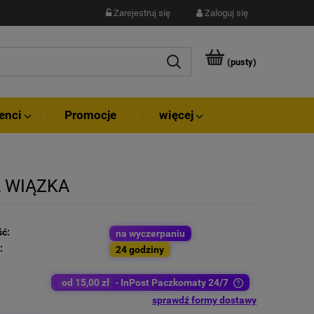
Zarejestruj się
Zaloguj się
(pusty)
enci
Promocje
więcej
A WIĄZKA
ć:
na wyczerpaniu
:
24 godziny
od 15,00 zł
- InPost Paczkomaty 24/7
sprawdź formy dostawy
Cena nie zawiera ewentualnych kosztów płatności