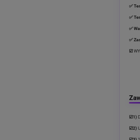
✅ Tem
✅ Te
✅ Wa
✅ Zas
☑️
WY
Zaw
☑️1)
D
☑️2)
☑️3)
1