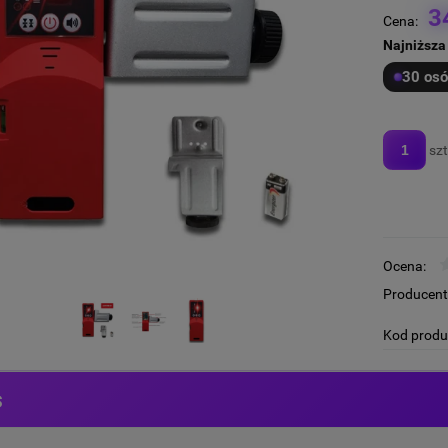
3
Cena:
Najniższa
30 osó
szt
Ocena:
Producent
Kod produ
s