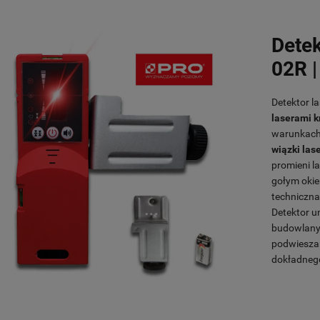
Dete
02R 
Detektor l
laserami k
warunkach 
wiązki las
promieni l
gołym okie
techniczna
Detektor u
budowlanyc
podwieszan
dokładnego 