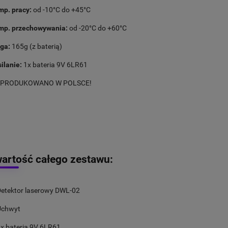
p. pracy:
od -10°C do +45°C
mp. przechowywania:
od -20°C do +60°C
ga:
165g (z baterią)
ilanie:
1x bateria 9V 6LR61
PRODUKOWANO W POLSCE!
artość całego zestawu:
etektor laserowy DWL-02
Uchwyt
x bateria 9V 6LR61