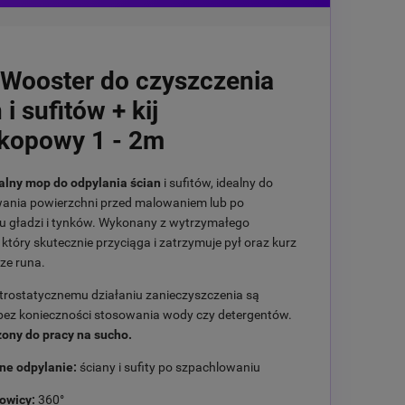
Wooster do czyszczenia
 i sufitów + kij
skopowy 1 - 2m
alny mop do odpylania ścian
i sufitów, idealny do
ania powierzchni przed malowaniem lub po
iu gładzi i tynków. Wykonany z wytrzymałego
 który skutecznie przyciąga i zatrzymuje pył oraz kurz
ze runa.
ktrostatycznemu działaniu zanieczyszczenia są
ez konieczności stosowania wody czy detergentów.
ony do pracy na sucho.
e odpylanie:
ściany i sufity po szpachlowaniu
owicy:
360°