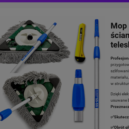
Mop 
ścian
tele
Profesjon
przygotow
szlifowan
materiału,
w struktur
Dzięki ele
usuwane b
Przeznacz
✅Skuteczn
✅Obrót gł