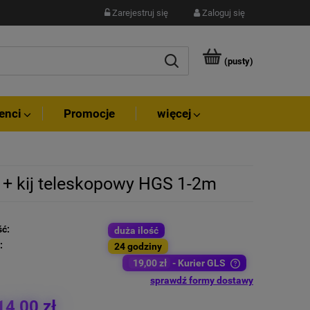
Zarejestruj się
Zaloguj się
(pusty)
enci
Promocje
więcej
+ kij teleskopowy HGS 1-2m
ć:
duża ilość
:
24 godziny
19,00 zł
- Kurier GLS
sprawdź formy dostawy
Cena nie zawiera ewentualnych kosztów płatności
14,00 zł