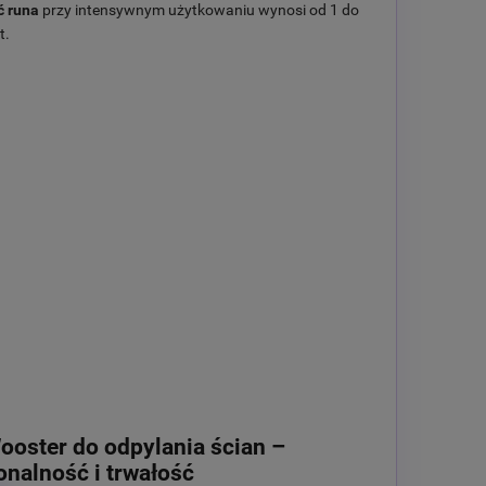
ć runa
przy intensywnym użytkowaniu wynosi od 1 do
t.
oster do odpylania ścian –
onalność i trwałość