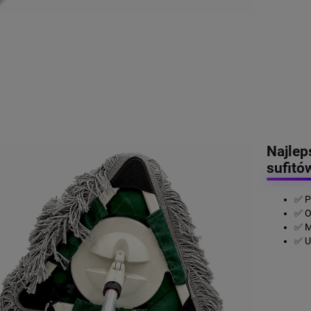
Najlep
sufitó
✅ P
✅ O
✅ M
✅ U