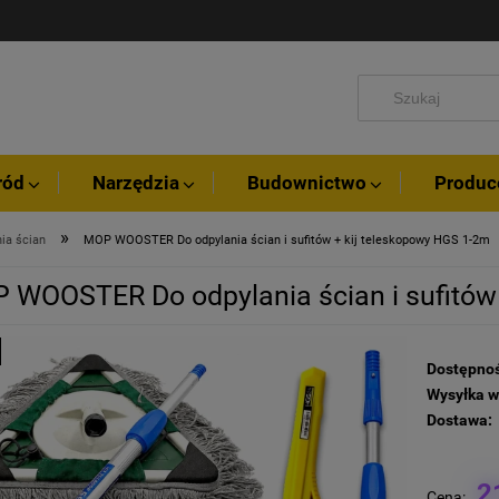
ród
Narzędzia
Budownictwo
Produc
»
ia ścian
MOP WOOSTER Do odpylania ścian i sufitów + kij teleskopowy HGS 1-2m
 WOOSTER Do odpylania ścian i sufitów 
Dostępnoś
Wysyłka w
Dostawa:
2
Cena: