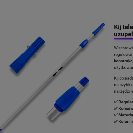
Kij te
uzupeł
W zestawi
regulowan
konstrukc
użytkowan
Kij posia
na szybki
narzędzi m
✅ Regulac
✅ Końców
✅ Materia
✅ Kolor:
n