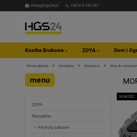
sklep@hgs24.pl
+48 519 333 447
Kostka Brukowa
ZOYA
Dom i Og
»
»
»
Strona główna
Narzędzia
Murarskie
Mop do czyszczen
menu
MOP
NOWOŚĆ
ZOYA
Narzędzia
Artykuły żelazne