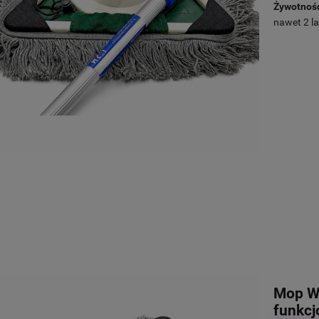
Żywotnoś
nawet 2 la
Mop Wo
funkcj