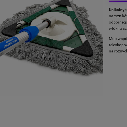
Unikalny t
narożnikó
odpornego
włókna sz
Mop współ
teleskopo
na różnyc