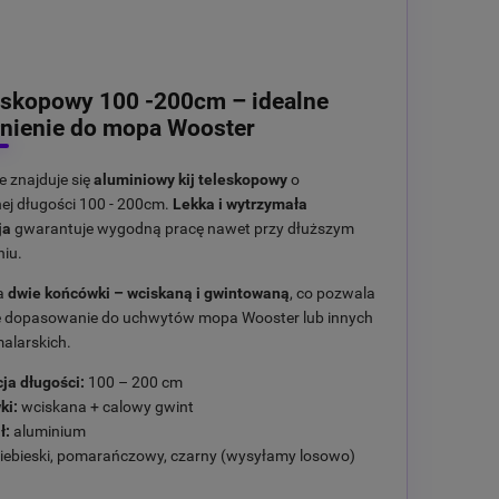
leskopowy 100 -200cm – idealne
nienie do mopa Wooster
e znajduje się
aluminiowy kij teleskopowy
o
ej długości 100 - 200cm.
Lekka i wytrzymała
ja
gwarantuje wygodną pracę nawet przy dłuższym
iu.
da
dwie końcówki – wciskaną i gwintowaną
, co pozwala
e dopasowanie do uchwytów mopa Wooster lub innych
alarskich.
ja długości:
100 – 200 cm
ki:
wciskana + calowy gwint
ł:
aluminium
iebieski, pomarańczowy, czarny (wysyłamy losowo)