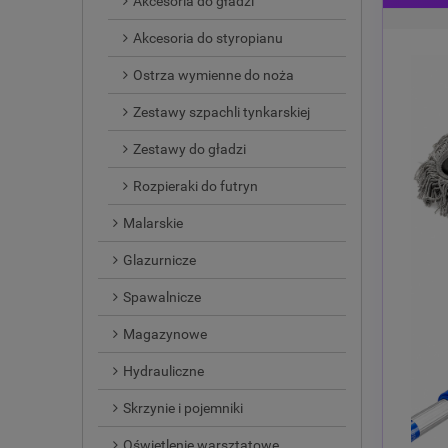
Akcesoria do gładzi
Akcesoria do styropianu
Ostrza wymienne do noża
Zestawy szpachli tynkarskiej
Zestawy do gładzi
Rozpieraki do futryn
Malarskie
Glazurnicze
Spawalnicze
Magazynowe
Hydrauliczne
Skrzynie i pojemniki
Oświetlenie warsztatowe