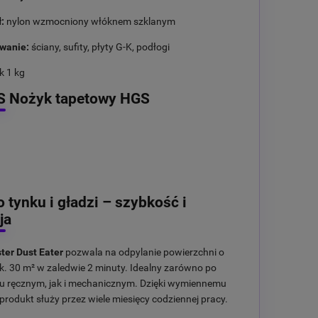
:
nylon wzmocniony włóknem szklanym
wanie:
ściany, sufity, płyty G-K, podłogi
k 1 kg
S Nożyk tapetowy HGS
 tynku i gładzi – szybkość i
ja
er Dust Eater
pozwala na odpylanie powierzchni o
k. 30 m² w zaledwie 2 minuty. Idealny zarówno po
iu ręcznym, jak i mechanicznym. Dzięki wymiennemu
rodukt służy przez wiele miesięcy codziennej pracy.