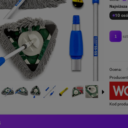
Najniższa
10 osó
szt
Ocena:
Producent
Kod produ
s