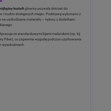
rójkątny kształt
głowicy pozwala dotrzeć do
w i trudno dostępnych miejsc. Podstawę wykonano z
 na uszkodzenia materiału – nylonu z dodatkiem
klanego.
pracuje ze standardowymi kijami malarskimi (np. kij
wy Fiber), co zapewnia wygodę podczas użytkowania
h wysokościach.