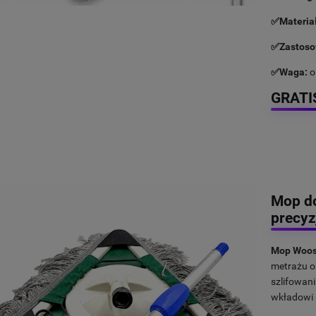
✅Materiał
✅Zastoso
✅Waga:
o
GRATI
Mop do
precyz
Mop Woost
metrażu o
szlifowan
wkładowi p