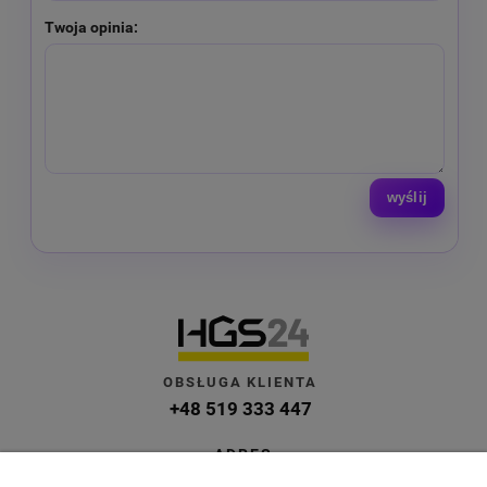
Twoja opinia:
wyślij
OBSŁUGA KLIENTA
+48 519 333 447
ADRES
ul. Kuczek 27A, 87-700 Aleksandrów