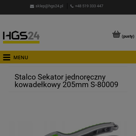
sklep@hgs24.pl
+48 519 333 447
(pusty)
Stalco Sekator jednoręczny
kowadełkowy 205mm S-80009