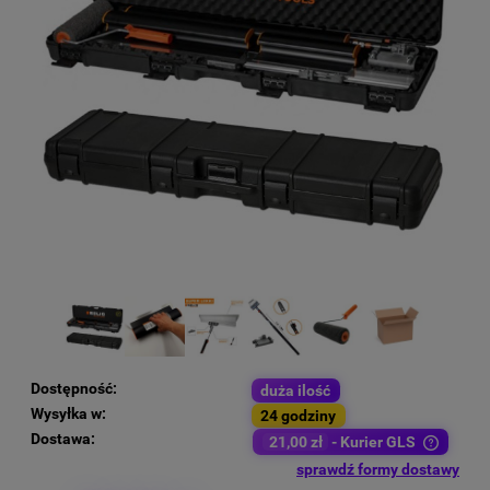
Dostępność:
duża ilość
Wysyłka w:
24 godziny
Dostawa:
21,00 zł
- Kurier GLS
Cena nie zawiera ewentualnych kosztów płatności
sprawdź formy dostawy