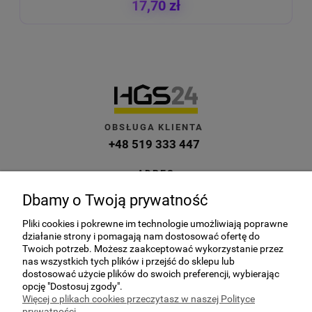
17,70 zł
OBSŁUGA KLIENTA
+48 519 333 447
ADRES
ul. Kuczek 27A, 87-700 Aleksandrów
Dbamy o Twoją prywatność
Kujawski
Pliki cookies i pokrewne im technologie umożliwiają poprawne
E-MAIL
działanie strony i pomagają nam dostosować ofertę do
sklep@hgs24.pl
Twoich potrzeb. Możesz zaakceptować wykorzystanie przez
nas wszystkich tych plików i przejść do sklepu lub
dostosować użycie plików do swoich preferencji, wybierając
opcję "Dostosuj zgody".
Więcej o plikach cookies przeczytasz w naszej Polityce
prywatności.