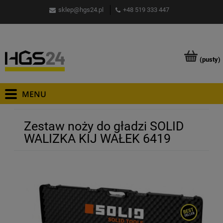
sklep@hgs24.pl
+48 519 333 447
(pusty)
Zestaw noży do gładzi SOLID
WALIZKA KIJ WAŁEK 6419