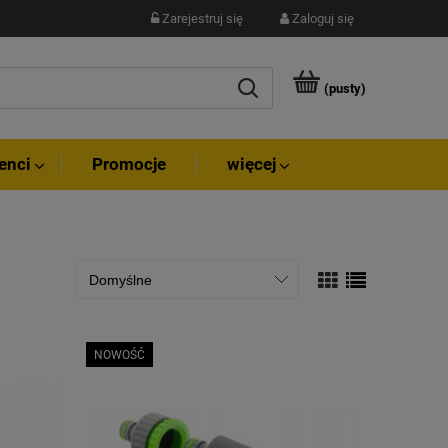
Zarejestruj się
Zaloguj się
(pusty)
enci
Promocje
więcej
NOWOŚĆ