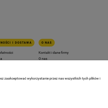
TNOŚCI I DOSTAWA
O NAS
płatności
Kontakt i dane firmy
wa
O nas
esz zaakceptować wykorzystanie przez nas wszystkich tych plików i