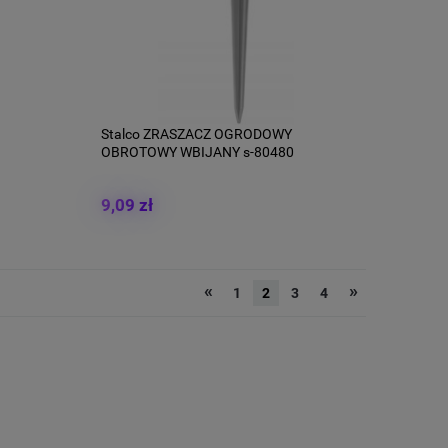
Stalco ZRASZACZ OGRODOWY
OBROTOWY WBIJANY s-80480
9,09 zł
«
»
1
2
3
4