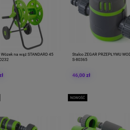
 Wózek na wąż STANDARD 45
Stalco ZEGAR PRZEPŁYWU WOD
80232
S-80365
zł
46,00 zł
NOWOŚĆ