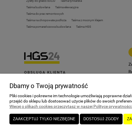
Żylety do gładzi SOLID
Taśma tynkarska
Taśma budowlana
Taśma elewacyjna
Taśma do prac remontowych
Taśma na chropowate podłoża
Taśma z mocnym klejem
Taśma pomarańczowa budowlana
Taśma HGS
Z
R
OBSŁUGA KLIENTA
+48 519 333 447
P
Dbamy o Twoją prywatność
Z
ADRES
e
Pliki cookies i pokrewne im technologie umożliwiają poprawne dzi
ul. Kuczek 27A, 87-700 Aleksandrów Kujawski
przejść do sklepu lub dostosować użycie plików do swoich preferenc
Więcej o plikach cookies przeczytasz w naszej Polityce prywatności
E-MAIL
sklep@hgs24.pl
ZAAKCEPTUJ TYLKO NIEZBĘDNE
DOSTOSUJ ZGODY
ZA