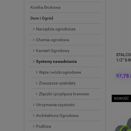
Kostka Brukowa
Dom i Ogród
Narzędzia ogrodnicze
Chemia ogrodowa
Kamień Ogrodowy
STALCO
1/2" S-
Systemy nawadniania
Węże i wózki ogrodowe
97,75 
Zraszacze i pistolety
Złączki i przyłącza kranowe
NOWOŚĆ
Utrzymanie czystości
Architektura Ogrodowa
Podłoża