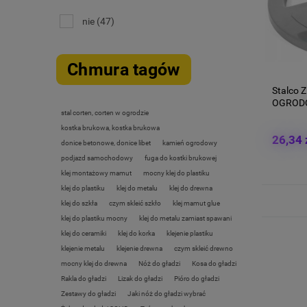
nie
(47)
Chmura tagów
Stalco
OGRODO
stal corten, corten w ogrodzie
kostka brukowa, kostka brukowa
26,34 
donice betonowe, donice libet
kamień ogrodowy
podjazd samochodowy
fuga do kostki brukowej
klej montażowy mamut
mocny klej do plastiku
klej do plastiku
klej do metalu
klej do drewna
klej do szkła
czym skleić szkło
klej mamut glue
klej do plastiku mocny
klej do metalu zamiast spawani
klej do ceramiki
klej do korka
klejenie plastiku
klejenie metalu
klejenie drewna
czym skleić drewno
mocny klej do drewna
Nóż do gładzi
Kosa do gładzi
Rakla do gładzi
Lizak do gładzi
Pióro do gładzi
Zestawy do gładzi
Jaki nóż do gładzi wybrać