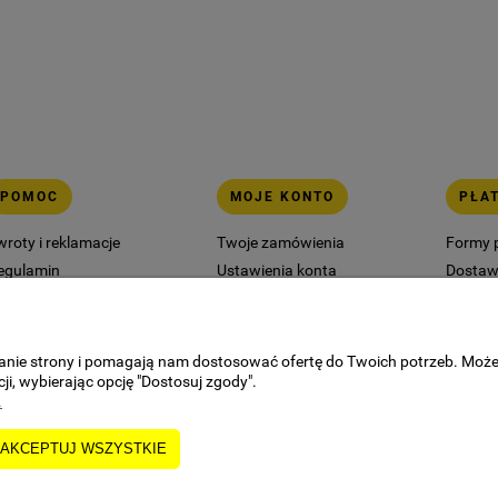
POMOC
MOJE KONTO
PŁA
wroty i reklamacje
Twoje zamówienia
Formy 
egulamin
Ustawienia konta
Dosta
olityka prywatności
Przechowalnia
użyty sprzęt elektryczny i
lektroniczny
ałanie strony i pomagają nam dostosować ofertę do Twoich potrzeb. Moż
ji, wybierając opcję "Dostosuj zgody".
.
AKCEPTUJ WSZYSTKIE