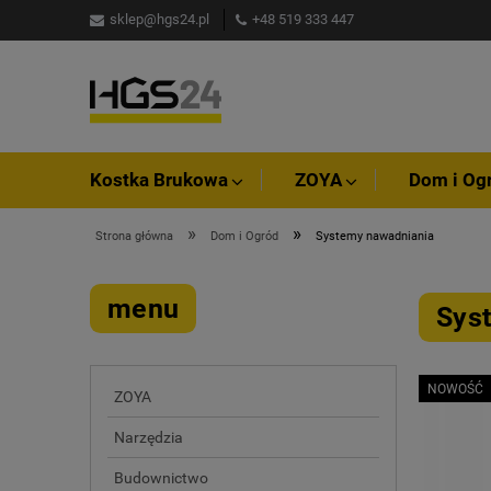
sklep@hgs24.pl
+48 519 333 447
Kostka Brukowa
ZOYA
Dom i Og
»
»
Strona główna
Dom i Ogród
Systemy nawadniania
menu
Sys
NOWOŚĆ
ZOYA
Narzędzia
Budownictwo