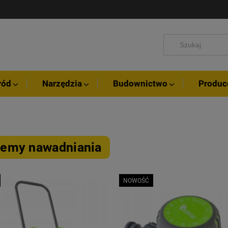
ród
Narzędzia
Budownictwo
Produc
temy nawadniania
NOWOŚĆ