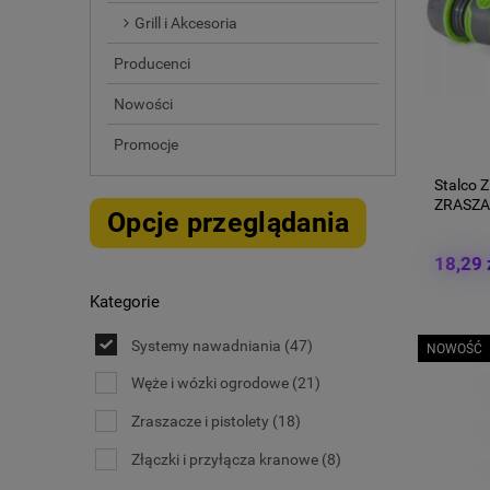
Grill i Akcesoria
Producenci
Nowości
Promocje
Stalco
ZRASZA
Opcje przeglądania
18,29 
Kategorie
Systemy nawadniania
(47)
NOWOŚĆ
Węże i wózki ogrodowe
(21)
Zraszacze i pistolety
(18)
Złączki i przyłącza kranowe
(8)