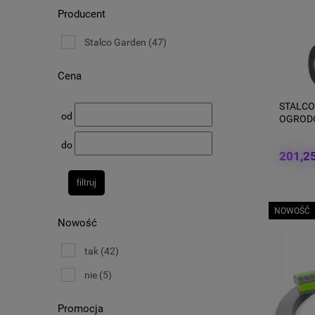
Producent
Stalco Garden
(47)
Cena
STALCO
od
OGRODO
80236
do
201,25
filtruj
NOWOŚĆ
Nowość
tak
(42)
nie
(5)
Promocja