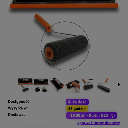
Dostępność:
duża ilość
Wysyłka w:
48 godzin
Dostawa:
19,00 zł
- Kurier GLS
Cena nie zawiera ewentualnych kosztów płatności
sprawdź formy dostawy