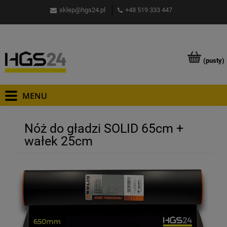
sklep@hgs24.pl
+48 519 333 447
(pusty)
Nóż do gładzi SOLID 65cm +
wałek 25cm