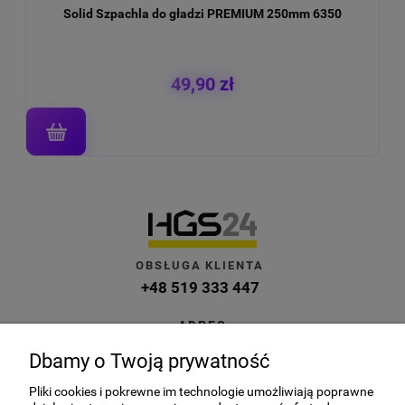
Solid Szpachla do gładzi PREMIUM 250mm 6350
49,90 zł
OBSŁUGA KLIENTA
+48 519 333 447
ADRES
ul. Kuczek 27A, 87-700 Aleksandrów
Dbamy o Twoją prywatność
Kujawski
Pliki cookies i pokrewne im technologie umożliwiają poprawne
E-MAIL