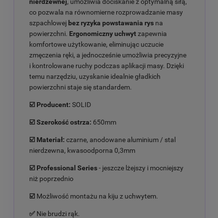
nierdzewnej
, umożliwia dociskanie z optymalną siłą,
co pozwala na równomierne rozprowadzanie masy
szpachlowej
bez ryzyka powstawania rys
na
powierzchni.
Ergonomiczny uchwyt
zapewnia
komfortowe użytkowanie, eliminując uczucie
zmęczenia ręki, a jednocześnie umożliwia precyzyjne
i kontrolowane ruchy podczas aplikacji masy. Dzięki
temu narzędziu, uzyskanie idealnie gładkich
powierzchni staje się standardem.
☑️ Producent:
SOLID
☑️ Szerokość ostrza:
650mm
☑️ Materiał:
czarne, anodowane aluminium / stal
nierdzewna, kwasoodporna 0,3mm
☑️ Professional Series
- jeszcze lżejszy i mocniejszy
niż poprzednio
☑️
Możliwość montażu na kiju z uchwytem.
✅
Nie brudzi rąk.